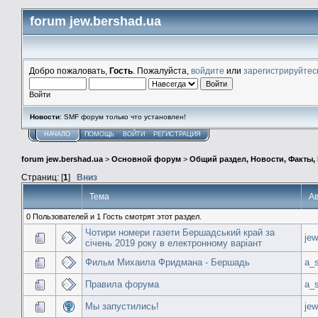
forum jew.bershad.ua
Добро пожаловать,
Гость
. Пожалуйста,
войдите
или
зарегистрируйтес
Войти
Новости
: SMF форум только что установлен!
НАЧАЛО
ПОМОЩЬ
ВОЙТИ
РЕГИСТРАЦИЯ
forum jew.bershad.ua
>
Основной форум
>
Общий раздел, Новости, Факты,
Страниц: [
1
]
Вниз
Тема
А
0 Пользователей и 1 Гость смотрят этот раздел.
Чотири номери газети Бершадський край за
jew
січень 2019 року в електронному варіант
Фильм Михаила Фридмана - Бершадь
a_s
Правила форума
a_s
Мы запустились!
jew