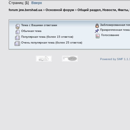
Страниц: [
1
]
Вверх
forum jew.bershad.ua
>
Основной форум
>
Общий раздел, Новости, Факты,
Заблокированная те
Тема с Вашими ответами
Прикрепленная тема
Обычная тема
Голосование
Популярная тема (более 15 ответов)
Очень популярная тема (более 25 ответов)
Powered by SMF 1.1.